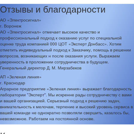
Отзывы и благодарности
АО «Электросигнал»
г. Воронеж
АО «Электросигнал» отмечает высокое качество и
профессиональный подход к оказанию услуг по специальной
оценке труда компанией 000 ЦОТ «Эксперт Донбасс». Хотим
отметить индивидуальный подход к Заказчику, помощь в решении
вопросов, возникающих н после оказания услуги. Выражаем
уверенность в проложении сотрудничества в будущем.
Генеральный директор Д. М. Мирзабеков
АП «Зеленая линия»
г. Краснодар
Аграрное предприятие «Зеленая линия» выражает благодарность
лаборатории "Эксперт". Мы искренне рады сотрудничеству с вами
и вашей организацией. Серьезный подход к решению задач,
внимательность к мелочам, терпение и высокий уровень сервиса в
вашей команде не однократно позволяли свершить, казалось бы,
невозможное. Работаем на постоянной основе.