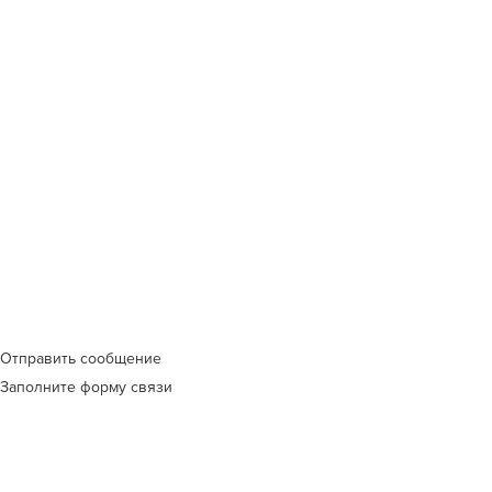
от 60 тыс.
dnr.ru
руб –
столько
г. Донецк
составляет
ул.
минимальный
Печатник
штраф для
дом 8
юрлиц в
соответствии
с 5.27.1
КоАП РФ.
© 2026 ООО «ЦОТ «ЭКСПЕРТ-ДОНБАСС» | Все права
защищены
Отправить сообщение
Заполните форму связи