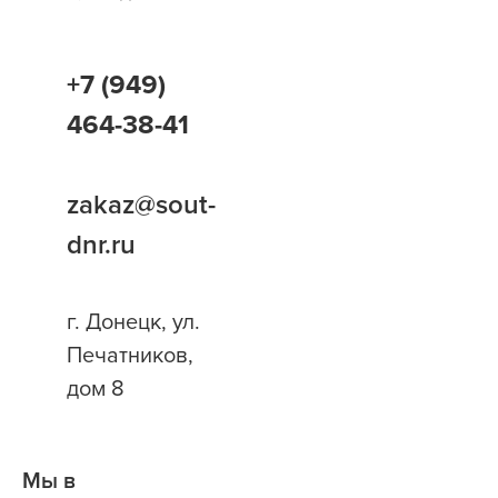
+7 (949)
464-38-41
zakaz@sout-
dnr.ru
г. Донецк, ул.
Печатников,
дом 8
Мы в