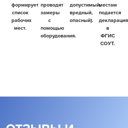
формирует
проводят
допустимый,
местам
список
замеры
вредный,
подается
рабочих
с
опасный).
деклараци
мест.
помощью
в
оборудования.
ФГИС
СОУТ.
Записаться на консультацию