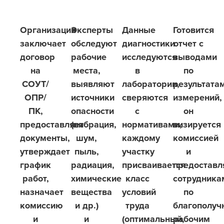
Организация
Эксперты
Данные
Готовится
заключает
обследуют
диагностики
отчет с
договор
рабочие
исследуются
выводами
на
места,
в
по
СОУТ/
выявляют
лаборатории,
результата
ОПР/
источники
сверяются
измерений,
ПК,
опасности
с
он
предоставляет
(вибрация,
нормативами,
визируется
документы,
шум,
каждому
комиссией
утверждает
пыль,
участку
и
график
радиация,
присваивается
предоставл
работ,
химические
класс
сотрудника
назначает
вещества
условий
по
комиссию
и др.)
труда
благополу
и
и
(оптимальный,
рабочим